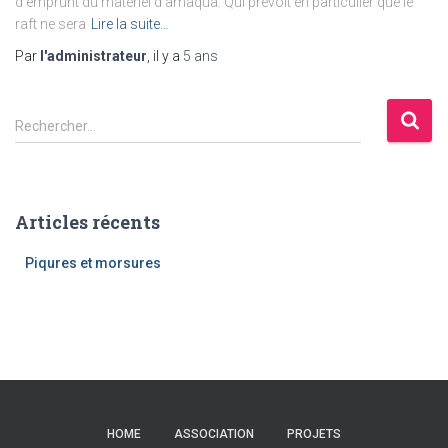
d’emprunt du matériel d’amaqua. Qui prévoit en particulier que le
raft ne sera
Lire la suite…
Par
l'administrateur
, il y a
5 ans
R
Rechercher…
e
c
h
e
Articles récents
r
c
Piqures et morsures
h
e
r
:
HOME
ASSOCIATION
PROJETS