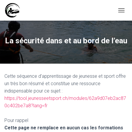
D
É
P
L
I
La sécurité dans et au bord de l’eau
E
R
L
A
N
A
Cette séquence d’apprentissage de jeunesse et sport offre
V
I
un très bon résumé et constitue une ressource
G
indispensable pour ce sujet :
A
https://tool.jeunesseetsport.ch/modules/62a9d07eb2ac87
T
I
0c402be7a8?lang=fr
O
N
Pour rappel
Cette page ne remplace en aucun cas les formations