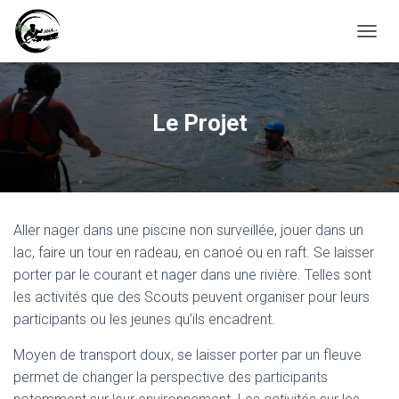
D
É
P
L
I
Le Projet
E
R
L
A
N
A
Aller nager dans une piscine non surveillée, jouer dans un
V
I
lac, faire un tour en radeau, en canoé ou en raft. Se laisser
G
porter par le courant et nager dans une rivière. Telles sont
A
les activités que des Scouts peuvent organiser pour leurs
T
I
participants ou les jeunes qu’ils encadrent.
O
N
Moyen de transport doux, se laisser porter par un fleuve
permet de changer la perspective des participants