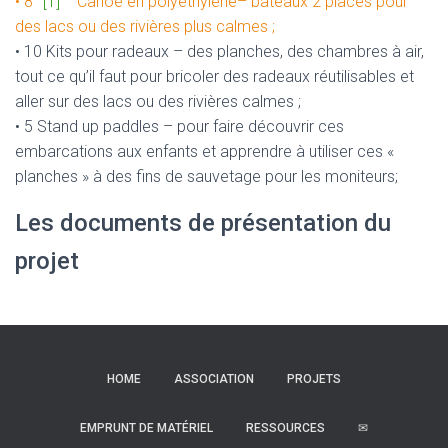
• 8
[1]
Canoé en polyethylene– bateaux 2 places pour
des lacs ou des rivières plus calmes ;
• 10 Kits pour radeaux – des planches, des chambres à air,
tout ce qu’il faut pour bricoler des radeaux réutilisables et
aller sur des lacs ou des rivières calmes ;
• 5 Stand up paddles – pour faire découvrir ces
embarcations aux enfants et apprendre à utiliser ces «
planches » à des fins de sauvetage pour les moniteurs;
Les documents de présentation du
projet
HOME
ASSOCIATION
PROJETS
EMPRUNT DE MATÉRIEL
RESSOURCES
✉