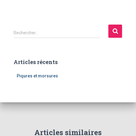
R
Rechercher…
e
c
h
e
Articles récents
r
c
Piqures et morsures
h
e
r
:
Articles similaires