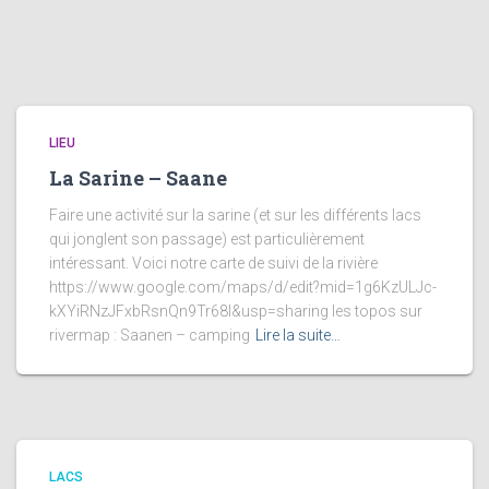
LIEU
La Sarine – Saane
Faire une activité sur la sarine (et sur les différents lacs
qui jonglent son passage) est particulièrement
intéressant. Voici notre carte de suivi de la rivière
https://www.google.com/maps/d/edit?mid=1g6KzULJc-
kXYiRNzJFxbRsnQn9Tr68I&usp=sharing les topos sur
rivermap : Saanen – camping
Lire la suite…
LACS