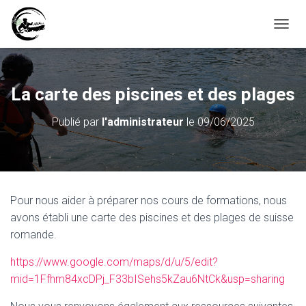
D
É
P
L
I
La carte des piscines et des plages
E
R
Publié par
l'administrateur
le
09/06/2025
L
A
N
A
V
I
Pour nous aider à préparer nos cours de formations, nous
G
A
avons établi une carte des piscines et des plages de suisse
T
romande.
I
O
https://www.google.com/maps/d/u/5/edit?
N
mid=1Ffhm84xcDPj_F33bISehs5kZau6NtCk&usp=sharing