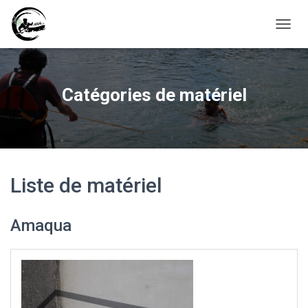
D
É
P
L
I
Catégories de matériel
E
R
L
A
N
A
V
Liste de matériel
I
G
A
Amaqua
T
I
O
N