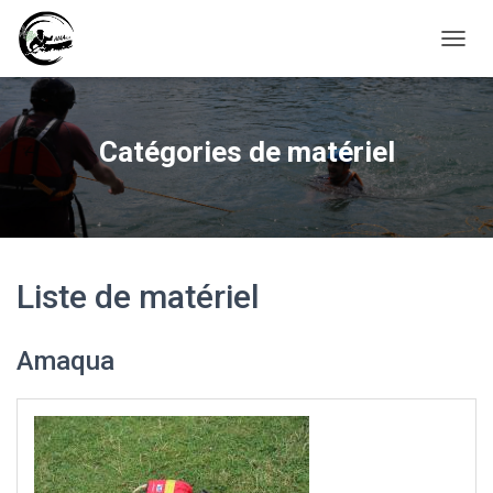
D
É
P
L
I
Catégories de matériel
E
R
L
A
N
A
V
Liste de matériel
I
G
A
Amaqua
T
I
O
N