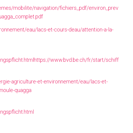
emes/mobilite/navigation/fichiers_pdf/environ_prev
agga_complet.pdf
ironnement/eau/lacs-et-cours-deau/attention-a-la-
ungspflicht.htmlhttps://www.bvd.be.ch/fr/start/schiff
ergie-agriculture-et-environnement/eau/lacs-et-
a-moule-quagga
ngspflicht.html