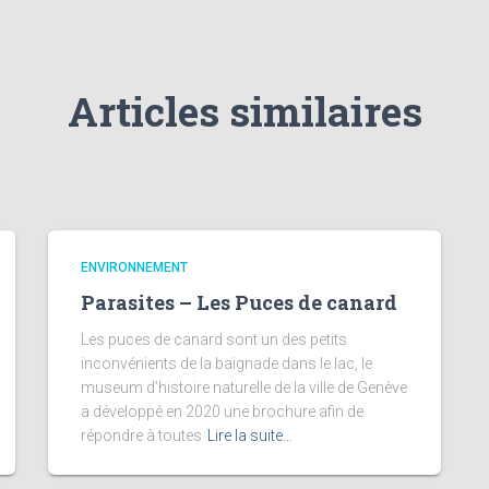
Articles similaires
ENVIRONNEMENT
Parasites – Les Puces de canard
Les puces de canard sont un des petits
inconvénients de la baignade dans le lac, le
museum d’histoire naturelle de la ville de Genève
a développé en 2020 une brochure afin de
répondre à toutes
Lire la suite…