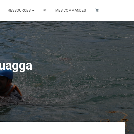
RESSOURCES
✉
MES COMMANDES
quagga