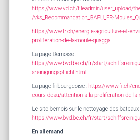
https://www.vd.ch/fileadmin/user_upload/th
/vks_Recommandation_BAFU_FR-Moules_Qu
https://www.fr.ch/energie-agriculture-et-env
proliferation-de-la-moule-quagga
La page Bernoise :
https://www.bvd.be.ch/fr/start/schiffsreinig
sreinigungspflicht.html
La page fribourgeoise :
https://www.fr.ch/en
cours-deau/attention-a-la-proliferation-de-l
Le site bernois sur le nettoyage des bateaux
https://www.bvd.be.ch/fr/start/schiffsreinigu
En allemand