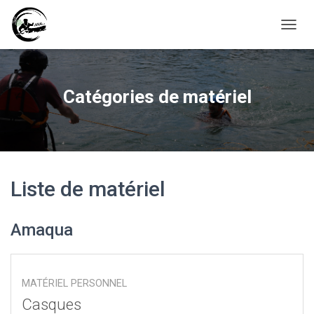
D
É
P
L
I
Catégories de matériel
E
R
L
A
N
A
V
Liste de matériel
I
G
A
Amaqua
T
I
O
N
MATÉRIEL PERSONNEL
Casques