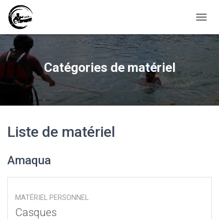
D
É
P
L
I
Catégories de matériel
E
R
L
A
N
A
V
Liste de matériel
I
G
A
Amaqua
T
I
O
N
MATÉRIEL PERSONNEL
Casques