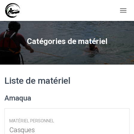
D
É
P
L
I
Catégories de matériel
E
R
L
A
N
A
V
Liste de matériel
I
G
A
Amaqua
T
I
O
N
MATÉRIEL PERSONNEL
Casques