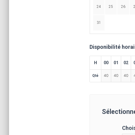
24
25
26
31
Disponibilité hora
H
00
01
02
Qté
40
40
40
Sélectionne
Chois