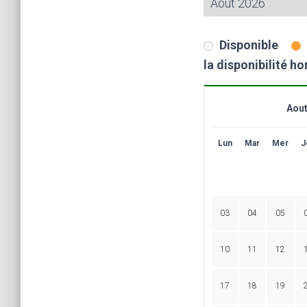
Disponible
la disponibilité ho
Aout
Lun
Mar
Mer
J
03
04
05
10
11
12
17
18
19