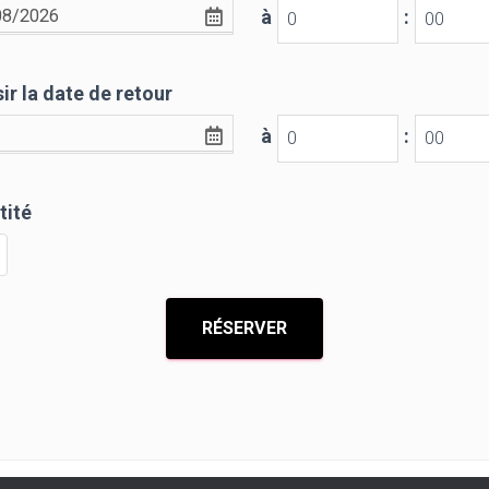
à
:
ir la date de retour
à
:
tité