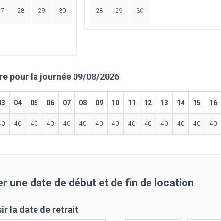
27
28
29
30
28
29
30
ire pour la journée 09/08/2026
03
04
05
06
07
08
09
10
11
12
13
14
15
16
40
40
40
40
40
40
40
40
40
40
40
40
40
40
r une date de début et de fin de location
ir la date de retrait