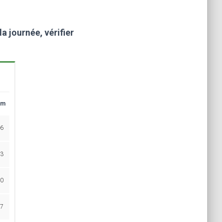
a journée, vérifier
im
6
3
0
7