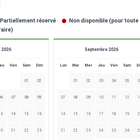
Partiellement réservé
Non disponible (pour toute l
raire)
 2026
Septembre 2026
eu
Ven
Sam
Dim
Lun
Mar
Mer
Jeu
Ven
Sam
D
01
02
01
02
03
04
05
0
06
07
08
09
07
08
09
10
11
12
1
13
14
15
16
14
15
16
17
18
19
2
20
21
22
23
21
22
23
24
25
26
2