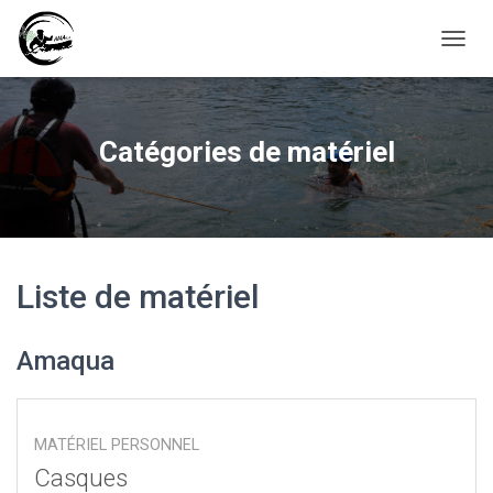
D
É
P
L
I
Catégories de matériel
E
R
L
A
N
A
V
Liste de matériel
I
G
A
Amaqua
T
I
O
N
MATÉRIEL PERSONNEL
Casques