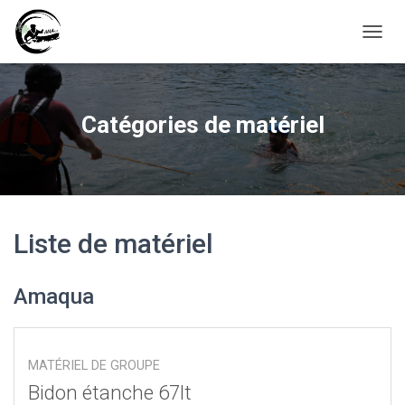
D
É
P
L
I
Catégories de matériel
E
R
L
A
N
A
V
Liste de matériel
I
G
A
Amaqua
T
I
O
N
MATÉRIEL DE GROUPE
Bidon étanche 67lt