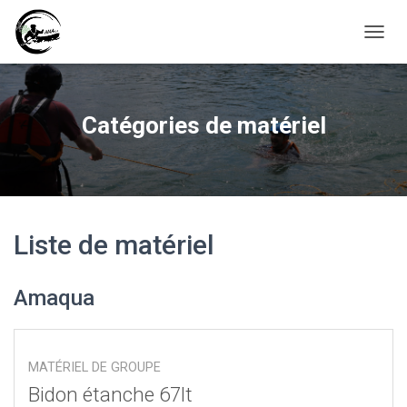
D
É
P
L
I
Catégories de matériel
E
R
L
A
N
A
V
Liste de matériel
I
G
A
Amaqua
T
I
O
N
MATÉRIEL DE GROUPE
Bidon étanche 67lt