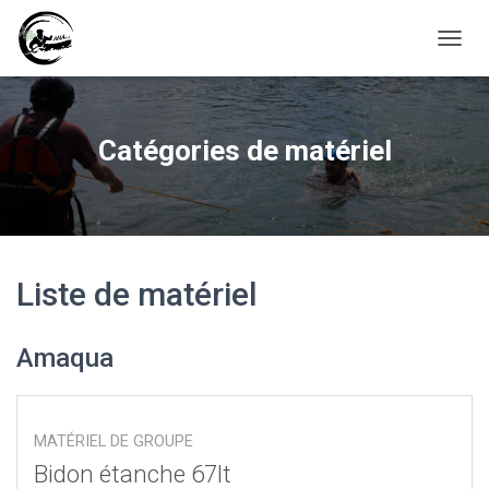
D
É
P
L
I
Catégories de matériel
E
R
L
A
N
A
V
Liste de matériel
I
G
A
Amaqua
T
I
O
N
MATÉRIEL DE GROUPE
Bidon étanche 67lt