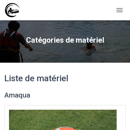
D
É
P
L
I
Catégories de matériel
E
R
L
A
N
A
V
Liste de matériel
I
G
A
Amaqua
T
I
O
N