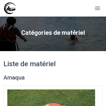
D
É
P
L
I
Catégories de matériel
E
R
L
A
N
A
V
Liste de matériel
I
G
A
Amaqua
T
I
O
N