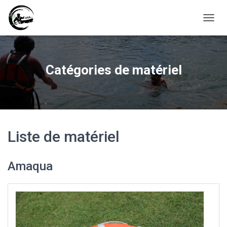
D
É
P
L
I
Catégories de matériel
E
R
L
A
N
A
V
Liste de matériel
I
G
A
Amaqua
T
I
O
N