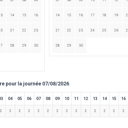
06
07
08
09
07
08
09
10
11
12
1
13
14
15
16
14
15
16
17
18
19
2
20
21
22
23
21
22
23
24
25
26
2
27
28
29
30
28
29
30
ire pour la journée 07/08/2026
03
04
05
06
07
08
09
10
11
12
13
14
15
16
2
2
2
2
2
2
2
2
2
2
2
2
2
2