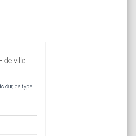
de ville
c dur, de type
,