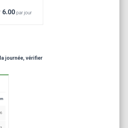
r 6.00
par jour
a journée, vérifier
im
6