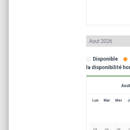
Disponible
la disponibilité ho
Aout
Lun
Mar
Mer
J