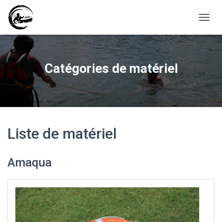
D
É
P
L
I
Catégories de matériel
E
R
L
A
N
A
V
Liste de matériel
I
G
A
Amaqua
T
I
O
N