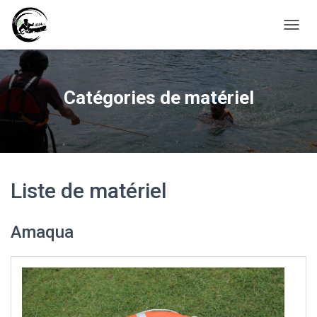
D
É
P
L
I
Catégories de matériel
E
R
L
A
N
A
V
Liste de matériel
I
G
A
Amaqua
T
I
O
N