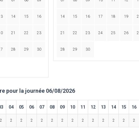
06
07
08
09
07
08
09
10
11
12
1
13
14
15
16
14
15
16
17
18
19
2
20
21
22
23
21
22
23
24
25
26
2
27
28
29
30
28
29
30
ire pour la journée 06/08/2026
03
04
05
06
07
08
09
10
11
12
13
14
15
16
2
2
2
2
2
2
2
2
2
2
2
2
2
2