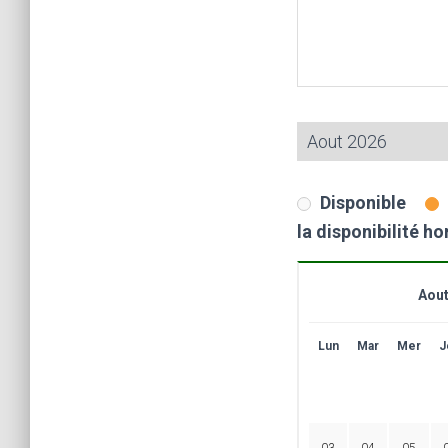
Disponible
la disponibilité ho
Aout
Lun
Mar
Mer
J