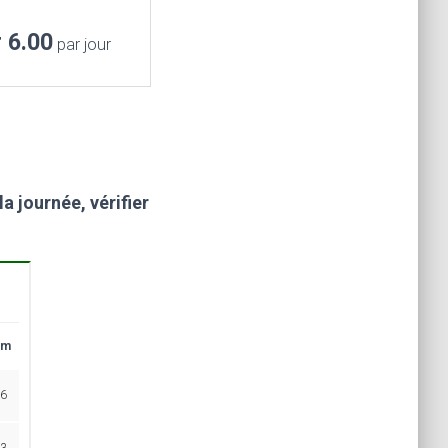
r 6.00
par jour
a journée, vérifier
im
6