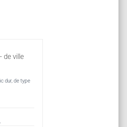
de ville
c dur, de type
,