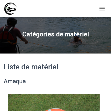
D
É
P
L
I
Catégories de matériel
E
R
L
A
N
A
V
Liste de matériel
I
G
A
Amaqua
T
I
O
N