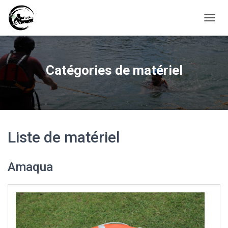
D
É
P
L
I
Catégories de matériel
E
R
L
A
N
A
V
Liste de matériel
I
G
A
Amaqua
T
I
O
N