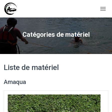
D
É
P
L
I
Catégories de matériel
E
R
L
A
N
A
V
Liste de matériel
I
G
A
Amaqua
T
I
O
N