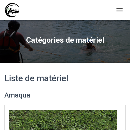
D
É
P
L
I
Catégories de matériel
E
R
L
A
N
A
V
Liste de matériel
I
G
A
Amaqua
T
I
O
N